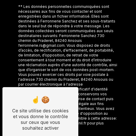
** Les données personnelles communiquées sont
nécessaires aux fins de vous contacter et sont
enregistrées dans un fichier informatisé. Elles sont
destinées à Ferronnerie Sanchez et ses sous-traitants
dans le seul but de répondre à votre message. Les
données collectées seront communiquées aux seuls
destinataires suivants: Ferronnerie Sanchez 730
chemin du Praderet, 84240 Ansouis
ferronnerie.rs@gmail.com. Vous disposez de droits
d’accès, de rectification, d’effacement, de portabilité,
de limitation, d’opposition, de retrait de votre
consentement à tout moment et du droit d’introduire
une réclamation auprès d’une autorité de contrôle, ainsi
que d’organiser le sort de vos données post-mortem.
Vous pouvez exercer ces droits par voie postale à
l'adresse 730 chemin du Praderet, 84240 Ansouis ou
par courrier électronique à l'adresse
ferronnerie.rs@gmail.com. Un justificatif d'identité
pourra vous être demandé. Nous conservons vos
données pendant la période de prise de contact puis
pendant la durée de prescription légale aux fins
probatoires et de gestion des contentieux. Vous avez
Ce site utilise des cookies
le droit de vous inscrire sur la liste d'opposition au
et vous donne le contrôle
démarchage téléphonique, disponible à cette adresse:
sur ceux que vous
Bloctel.gouv.fr
. Consultez le site cnil.fr pour plus
souhaitez activer
d’informations sur vos droits.