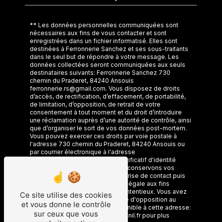
** Les données personnelles communiquées sont
nécessaires aux fins de vous contacter et sont
enregistrées dans un fichier informatisé. Elles sont
destinées à Ferronnerie Sanchez et ses sous-traitants
dans le seul but de répondre à votre message. Les
données collectées seront communiquées aux seuls
destinataires suivants: Ferronnerie Sanchez 730
chemin du Praderet, 84240 Ansouis
ferronnerie.rs@gmail.com. Vous disposez de droits
d’accès, de rectification, d’effacement, de portabilité,
de limitation, d’opposition, de retrait de votre
consentement à tout moment et du droit d’introduire
une réclamation auprès d’une autorité de contrôle, ainsi
que d’organiser le sort de vos données post-mortem.
Vous pouvez exercer ces droits par voie postale à
l'adresse 730 chemin du Praderet, 84240 Ansouis ou
par courrier électronique à l'adresse
ferronnerie.rs@gmail.com. Un justificatif d'identité
pourra vous être demandé. Nous conservons vos
données pendant la période de prise de contact puis
pendant la durée de prescription légale aux fins
probatoires et de gestion des contentieux. Vous avez
Ce site utilise des cookies
le droit de vous inscrire sur la liste d'opposition au
et vous donne le contrôle
démarchage téléphonique, disponible à cette adresse:
sur ceux que vous
Bloctel.gouv.fr
. Consultez le site cnil.fr pour plus