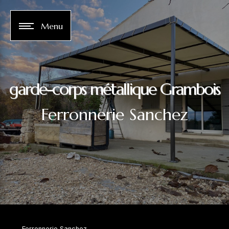
Panneau de gestion des cookies
Menu
garde-corps métallique Grambois
Ferronnerie Sanchez
Ferronnerie Sanchez