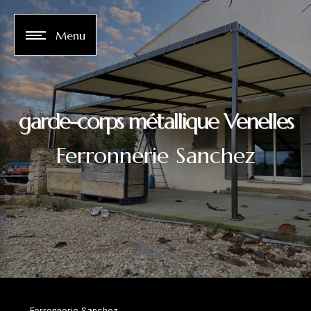
Panneau de gestion des cookies
Menu
garde-corps métallique Venelles
Ferronnerie Sanchez
Ferronnerie Sanchez