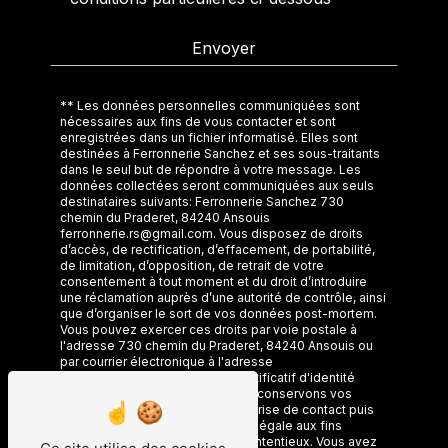
Envoyer
** Les données personnelles communiquées sont
nécessaires aux fins de vous contacter et sont
enregistrées dans un fichier informatisé. Elles sont
destinées à Ferronnerie Sanchez et ses sous-traitants
dans le seul but de répondre à votre message. Les
données collectées seront communiquées aux seuls
destinataires suivants: Ferronnerie Sanchez 730
chemin du Praderet, 84240 Ansouis
ferronnerie.rs@gmail.com. Vous disposez de droits
d’accès, de rectification, d’effacement, de portabilité,
de limitation, d’opposition, de retrait de votre
consentement à tout moment et du droit d’introduire
une réclamation auprès d’une autorité de contrôle, ainsi
que d’organiser le sort de vos données post-mortem.
Vous pouvez exercer ces droits par voie postale à
l'adresse 730 chemin du Praderet, 84240 Ansouis ou
par courrier électronique à l'adresse
ferronnerie.rs@gmail.com. Un justificatif d'identité
pourra vous être demandé. Nous conservons vos
données pendant la période de prise de contact puis
pendant la durée de prescription légale aux fins
probatoires et de gestion des contentieux. Vous avez