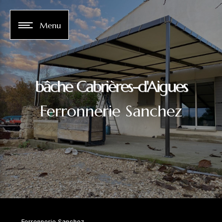
Panneau de gestion des cookies
Menu
bâche Cabrières-d'Aigues
Ferronnerie Sanchez
Ferronnerie Sanchez