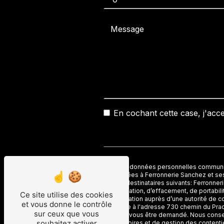
En cochant cette case, j'acce
** Les données personnelles communiqué
destinées à Ferronnerie Sanchez et se
seuls destinataires suivants: Ferronn
rectification, d’effacement, de portabil
Ce site utilise des cookies
réclamation auprès d’une autorité de c
et vous donne le contrôle
postale à l'adresse 730 chemin du Prade
sur ceux que vous
pourra vous être demandé. Nous conser
souhaitez activer
probatoires et de gestion des contentie