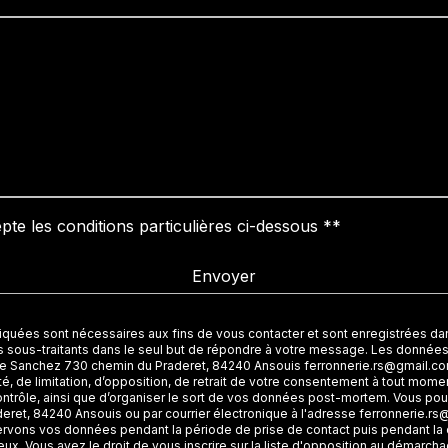
pte les conditions particulières ci-dessous **
Envoyer
es sont nécessaires aux fins de vous contacter et sont enregistrées dans 
s sous-traitants dans le seul but de répondre à votre message. Les donné
erie Sanchez 730 chemin du Praderet, 84240 Ansouis ferronnerie.rs@gmail.co
ité, de limitation, d’opposition, de retrait de votre consentement à tout momen
ontrôle, ainsi que d’organiser le sort de vos données post-mortem. Vous pou
ret, 84240 Ansouis ou par courrier électronique à l'adresse ferronnerie.rs@g
vons vos données pendant la période de prise de contact puis pendant la d
ux. Vous avez le droit de vous inscrire sur la liste d'opposition au démarch