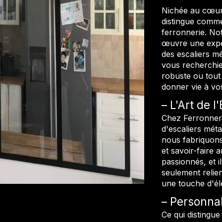
Nichée au cœur
distingue comme
ferronnerie. No
œuvre une exper
des escaliers mét
vous recherchiez
robuste ou tout
donner vie à vos
L'Art de l
Chez Ferronneri
d'escaliers mét
nous fabriquons 
et savoir-faire a
passionnés, et i
seulement relie
une touche d'él
Personnali
Ce qui distingue