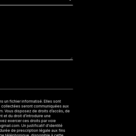
un fichier informatisé. Elles sont
es collectées seront communiquées aux
m. Vous disposez de droits d’accès, de
t et du droit d’introduire une
vez exercer ces droits par voie
mail.com. Un justificatif d'identité
urée de prescription légale aux fins
age téléphonique, disponible à cette