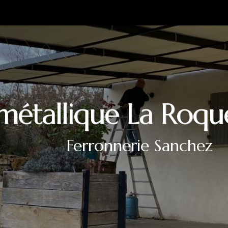
 métallique La Roq
Ferronnerie Sanchez