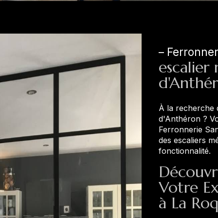
Ferronne
escalier
d'Anthé
À la recherche 
d'Anthéron ? Vo
Ferronnerie Sanc
des escaliers mé
fonctionnalité.
Découvre
Votre Ex
à La Ro